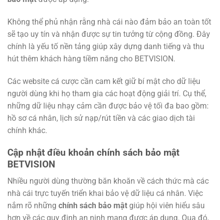
Không thể phủ nhận rằng nhà cái nào đảm bảo an toàn tốt
sẽ tạo uy tín và nhận được sự tin tưởng từ cộng đồng. Đây
chính là yếu tố nền tảng giúp xây dựng danh tiếng và thu
hút thêm khách hàng tiềm năng cho BETVISION.
Các website cá cược cần cam kết giữ bí mật cho dữ liệu
người dùng khi họ tham gia các hoạt động giải trí. Cụ thể,
những dữ liệu nhạy cảm cần được bảo vệ tối đa bao gồm:
hồ sơ cá nhân, lịch sử nạp/rút tiền và các giao dịch tài
chính khác.
Cập nhật điều khoản chính sách bảo mật
BETVISION
Nhiều người dùng thường băn khoăn về cách thức mà các
nhà cái trực tuyến triển khai bảo vệ dữ liệu cá nhân. Việc
nắm rõ những
chính sách bảo mật
giúp hội viên hiểu sâu
hơn về các quy định an ninh mạng được áp dụng. Qua đó,