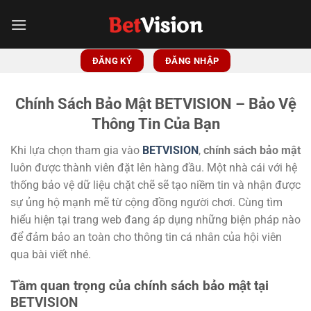
Bỏ
qua
nội
dung
ĐĂNG KÝ
ĐĂNG NHẬP
Chính Sách Bảo Mật BETVISION – Bảo Vệ
Thông Tin Của Bạn
Khi lựa chọn tham gia vào
BETVISION
,
chính sách bảo mật
luôn được thành viên đặt lên hàng đầu. Một nhà cái với hệ
thống bảo vệ dữ liệu chặt chẽ sẽ tạo niềm tin và nhận được
sự ủng hộ mạnh mẽ từ cộng đồng người chơi. Cùng tìm
hiểu hiện tại trang web đang áp dụng những biện pháp nào
để đảm bảo an toàn cho thông tin cá nhân của hội viên
qua bài viết nhé.
Tầm quan trọng của chính sách bảo mật tại
BETVISION