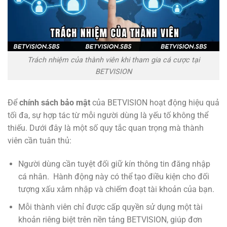
Trách nhiệm của thành viên khi tham gia cá cược tại
BETVISION
Để
chính sách bảo mật
của BETVISION hoạt động hiệu quả
tối đa, sự hợp tác từ mỗi người dùng là yếu tố không thể
thiếu. Dưới đây là một số quy tắc quan trọng mà thành
viên cần tuân thủ:
Người dùng cần tuyệt đối giữ kín thông tin đăng nhập
cá nhân. Hành động này có thể tạo điều kiện cho đối
tượng xấu xâm nhập và chiếm đoạt tài khoản của bạn.
Mỗi thành viên chỉ được cấp quyền sử dụng một tài
khoản riêng biệt trên nền tảng BETVISION, giúp đơn