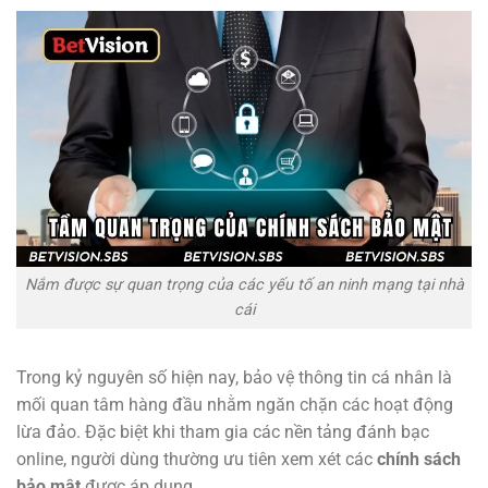
Nắm được sự quan trọng của các yếu tố an ninh mạng tại nhà
cái
Trong kỷ nguyên số hiện nay, bảo vệ thông tin cá nhân là
mối quan tâm hàng đầu nhằm ngăn chặn các hoạt động
lừa đảo. Đặc biệt khi tham gia các nền tảng đánh bạc
online, người dùng thường ưu tiên xem xét các
chính sách
bảo mật
được áp dụng.