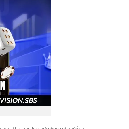
m phá kho tàng trò chơi phong phú. Để quá