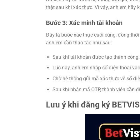
thật sau khi xác thực. Vì vậy, anh em hãy k
Bước 3: Xác minh tài khoản
Đây là bước xác thực cuối cùng, đồng thời
anh em cần thao tác như sau:
Sau khi tài khoản được tạo thành công,
Lúc này, anh em nhập số điện thoại và
Chờ hệ thống gửi mã xác thực về số điệ
Sau khi nhận mã OTP, thành viên cần đi
Lưu ý khi đăng ký BETVI