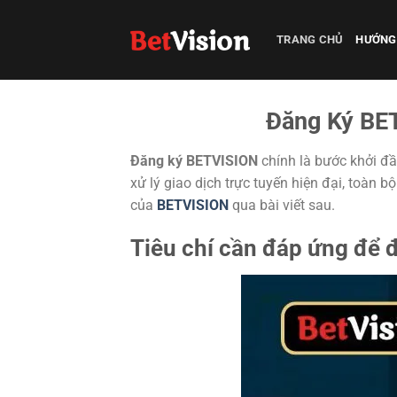
Bỏ
qua
TRANG CHỦ
HƯỚNG
nội
dung
Đăng Ký BET
Đăng ký BETVISION
chính là bước khởi đầ
xử lý giao dịch trực tuyến hiện đại, toàn 
của
BETVISION
qua bài viết sau.
Tiêu chí cần đáp ứng để