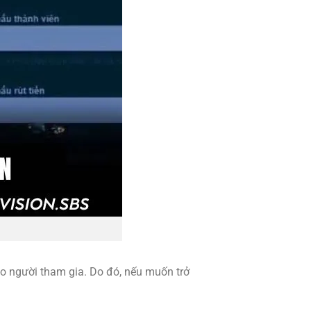
ho người tham gia. Do đó, nếu muốn trở