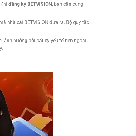
 Khi
đăng ký BETVISION
, bạn cần cung
 mà nhà cái BETVISION đưa ra. Bộ quy tắc
ị ảnh hưởng bởi bất kỳ yếu tố bên ngoài
y.