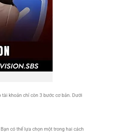
o tài khoản chỉ còn 3 bước cơ bản. Dưới
 Bạn có thể lựa chọn một trong hai cách