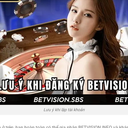
Lưu ý khi lập tài khoản
 ở trên, bạn hoàn toàn có thể gia nhập BETVISION INFO và khá