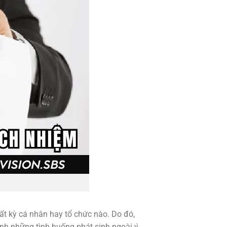
bất kỳ cá nhân hay tổ chức nào. Do đó,
ánh những tình huống phát sinh ngoài ý