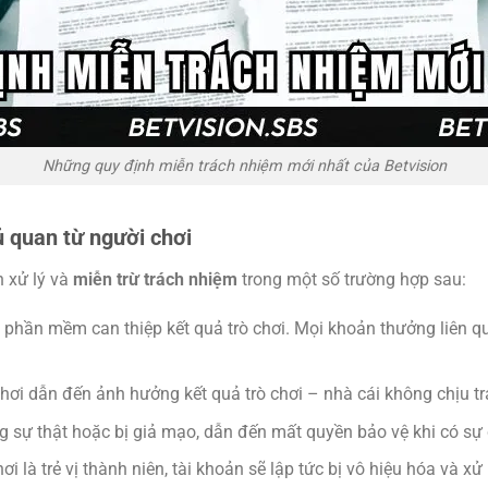
Những quy định miễn trách nhiệm mới nhất của Betvision
ủ quan từ người chơi
 xử lý và
miễn trừ trách nhiệm
trong một số trường hợp sau:
 phần mềm can thiệp kết quả trò chơi. Mọi khoản thưởng liên qua
hơi dẫn đến ảnh hưởng kết quả trò chơi – nhà cái không chịu t
 sự thật hoặc bị giả mạo, dẫn đến mất quyền bảo vệ khi có sự
 là trẻ vị thành niên, tài khoản sẽ lập tức bị vô hiệu hóa và xử