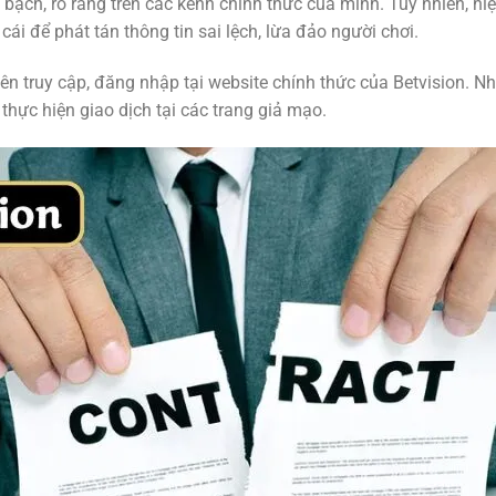
 bạch, rõ ràng trên các kênh chính thức của mình. Tuy nhiên, hi
ái để phát tán thông tin sai lệch, lừa đảo người chơi.
nên truy cập, đăng nhập tại website chính thức của Betvision. N
 thực hiện giao dịch tại các trang giả mạo.