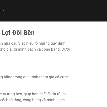
I
 Lợi Đôi Bên
ẫn nhà cái. Việc hiểu rõ những quy định
ờng giải trí minh bạch và công bằng. Dưới
 bằng trong quá trình tham gia cá cược.
ủa từng bên, giúp hạn chế tối đa rủi ro
 cách rõ ràng, công bằng và minh bạch