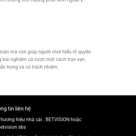
toàn mà còn giúp người chơi hiểu rõ quyền
g trải nghiệm cá cược một cách trọn vẹn.
ẩn trọng và có trách nhiệm.
ng tin liên hệ
hương hiệu nhà cái : BETVISION hoặc
etvision sbs