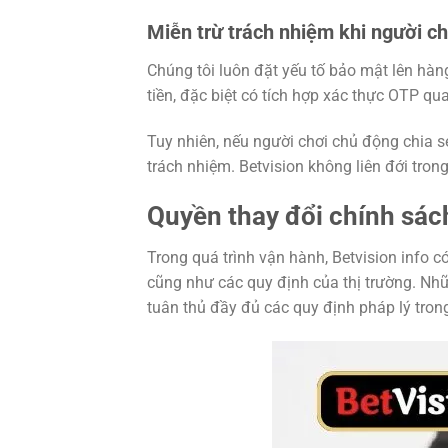
Miễn trừ trách nhiệm khi người chơ
Chúng tôi luôn đặt yếu tố bảo mật lên hà
tiền, đặc biệt có tích hợp xác thực OTP qua
Tuy nhiên, nếu người chơi chủ động chia s
trách nhiệm. Betvision không liên đới tron
Quyền thay đổi chính sác
Trong quá trình vận hành, Betvision info 
cũng như các quy định của thị trường. Nhữ
tuân thủ đầy đủ các quy định pháp lý trong 