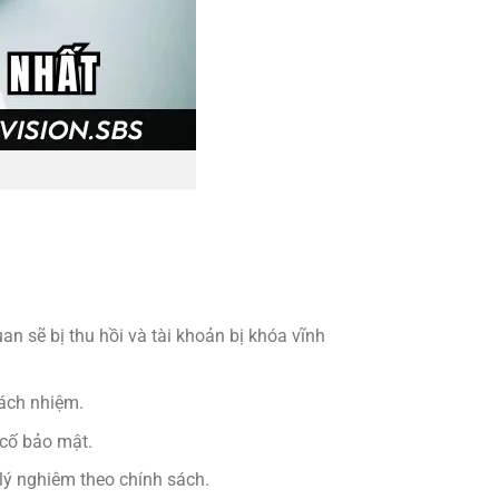
n sẽ bị thu hồi và tài khoản bị khóa vĩnh
rách nhiệm.
 cố bảo mật.
 lý nghiêm theo chính sách.