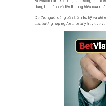
Betvision cam kết cung cấp thông tin minh
dụng hình ảnh và tên thương hiệu của nhà c
Do đó, người dùng cần kiểm tra kỹ và chỉ 
các trường hợp người chơi tự ý truy cập và