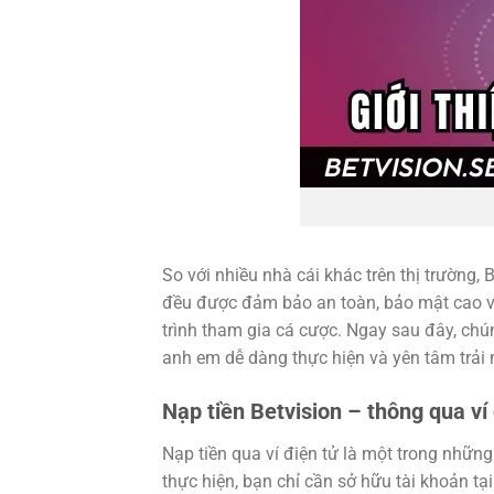
So với nhiều nhà cái khác trên thị trường
đều được đảm bảo an toàn, bảo mật cao và 
trình tham gia cá cược. Ngay sau đây, chú
anh em dễ dàng thực hiện và yên tâm trải
Nạp tiền Betvision – thông qua ví
Nạp tiền qua ví điện tử là một trong nhữn
thực hiện, bạn chỉ cần sở hữu tài khoản t