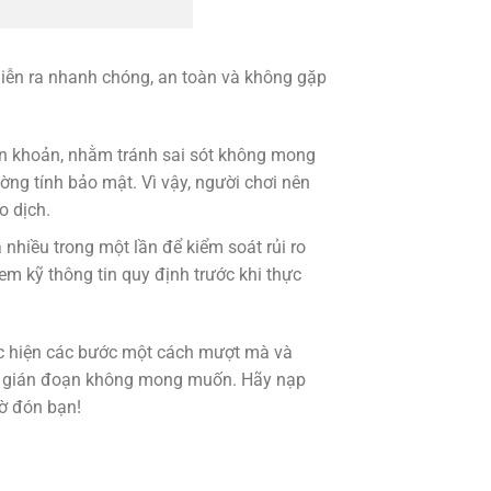
diễn ra nhanh chóng, an toàn và không gặp
yển khoản, nhằm tránh sai sót không mong
ng tính bảo mật. Vì vậy, người chơi nên
o dịch.
 nhiều trong một lần để kiểm soát rủi ro
em kỹ thông tin quy định trước khi thực
hực hiện các bước một cách mượt mà và
hay gián đoạn không mong muốn. Hãy nạp
hờ đón bạn!