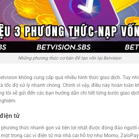
Những phương thức cơ bản để tạo vốn tại Betvision
, Betvision không cung cấp quá nhiều hình thức giao dịch. Tuy n
tốc độ xử lý nhanh chóng. Chính vì vậy, điều này hoàn toàn kh
ng tôi sẽ gửi đến các bạn hướng dẫn chi tiết từng bước giao dị
 nghiệm.
 điện tử
g phương thức nhanh gọn và tiện lợi nhất được đông đảo người ch
ại một trong các ví điện tử mà nhà cái hỗ trợ như Momo, ZaloPa