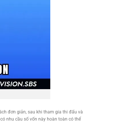
ách đơn giản, sau khi tham gia thi đấu và
 có nhu cầu số vốn này hoàn toàn có thể