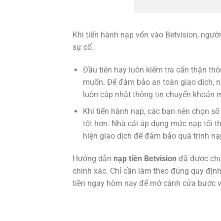
Khi tiến hành nạp vốn vào Betvision, ngườ
sự cố.
Đầu tiên hay luôn kiểm tra cẩn thận th
muốn. Để đảm bảo an toàn giao dịch, nh
luôn cập nhật thông tin chuyển khoản mớ
Khi tiến hành nạp, các bạn nên chọn số 
tốt hơn. Nhà cái áp dụng mức nạp tối th
hiện giao dịch để đảm bảo quá trình nạp 
Hướng dẫn
nạp tiền Betvision
đã được chún
chính xác. Chỉ cần làm theo đúng quy địn
tiền ngay hôm nay để mở cánh cửa bước vào