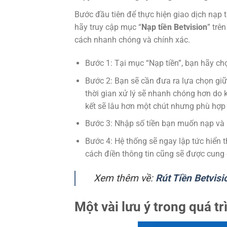
Bước đầu tiên để thực hiện giao dịch nạp 
hãy truy cập mục “
Nạp tiền Betvision
” trê
cách nhanh chóng và chính xác.
Bước 1: Tại mục “Nạp tiền”, bạn hãy c
Bước 2: Bạn sẽ cần đưa ra lựa chọn gi
thời gian xử lý sẽ nhanh chóng hơn do
kết sẽ lâu hơn một chút nhưng phù hợp
Bước 3: Nhập số tiền bạn muốn nạp và 
Bước 4: Hệ thống sẽ ngay lập tức hiển 
cách điền thông tin cũng sẽ được cung 
Xem thêm về:
Rút Tiền Betvis
Một vài lưu ý trong quá tr