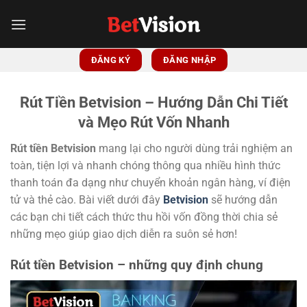
Bỏ
qua
nội
dung
ĐĂNG KÝ
ĐĂNG NHẬP
Rút Tiền Betvision – Hướng Dẫn Chi Tiết
và Mẹo Rút Vốn Nhanh
Rút tiền Betvision
mang lại cho người dùng trải nghiệm an
toàn, tiện lợi và nhanh chóng thông qua nhiều hình thức
thanh toán đa dạng như chuyển khoản ngân hàng, ví điện
tử và thẻ cào. Bài viết dưới đây
Betvision
sẽ hướng dẫn
các bạn chi tiết cách thức thu hồi vốn đồng thời chia sẻ
những mẹo giúp giao dịch diễn ra suôn sẻ hơn!
Rút tiền Betvision – những quy định chung