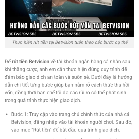
Thực hiện rút tiền tại Betvision tuân theo các bước cụ thể
Để
rút tiền Betvision
về tài khoản ngân hàng cá nhân sau
khi thắng cược, anh em cần thực hiện đúng quy trình để
đảm bảo giao dịch an toàn và suôn sẻ. Dưới đây là hướng
dẫn chi tiết từng bước giúp bạn nắm rõ cách thức thu hồi
vốn, đồng thời hạn chế tối đa các rủi ro có thể phát sinh
trong quá trình thực hiện giao dịch.
Bước 1: Truy cập vào trang chủ chính thức của nhà cái
Betvision, đăng nhập vào tài khoản người chơi. Sau đó,
vào mục “Rút tiền” để bắt đầu quá trình giao dịch.