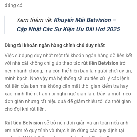
đáng có.
Xem thêm về:
Khuyến Mãi Betvision –
Cập Nhật Các Sự Kiện Ưu Đãi Hot 2025
Dùng tài khoản ngân hàng chính chủ duy nhất
Việc sử dụng duy nhất một tài khoản ngân hàng đã liên kết
với nhà cái không chỉ giúp thao tác
rút tiền Betvision
trở
nên nhanh chóng, mà còn thể hiện bạn là người chơi uy tín,
minh bạch. Nhờ vậy mà hệ thống sẽ ưu tiên xử lý các lệnh
rút tiền của bạn mà không cần mất thời gian kiểm tra hay
xác minh thêm, tránh bị nghi ngờ gian lận. Đây là một mẹo
đơn giản nhưng rất hiệu quả để giảm thiểu tối đa thời gian
chờ đợi khi rút tiền.
Rút tiền Betvision
sẽ trở nên đơn giản và an toàn nếu anh
em nắm rõ quy trình và thực hiện đúng các quy định tại