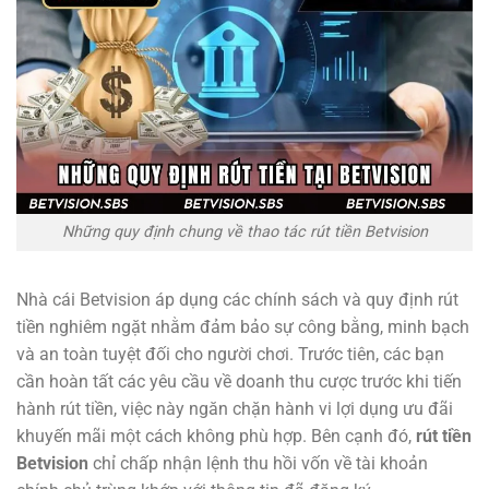
Những quy định chung về thao tác rút tiền Betvision
Nhà cái Betvision áp dụng các chính sách và quy định rút
tiền nghiêm ngặt nhằm đảm bảo sự công bằng, minh bạch
và an toàn tuyệt đối cho người chơi. Trước tiên, các bạn
cần hoàn tất các yêu cầu về doanh thu cược trước khi tiến
hành rút tiền, việc này ngăn chặn hành vi lợi dụng ưu đãi
khuyến mãi một cách không phù hợp. Bên cạnh đó,
rút tiền
Betvision
chỉ chấp nhận lệnh thu hồi vốn về tài khoản