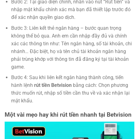
Bước 2: Tại giao diện chính, nhấn vào nút “Rút tiền” và
nhập mật khẩu chính xác mà bạn đã thiết lập trước đó
để xác nhận quyền giao dịch.
Bước 3: Liên kết thẻ ngân hàng – bước quan trọng
không thể bỏ qua. Anh em cần nhập đầy đủ và chính
xác các thông tin như: Tên ngân hàng, số tài khoản, chi
nhánh… Đặc biệt, họ và tên chủ tài khoản ngân hàng
phải trùng khớp với thông tin đã đăng ký tại tài khoản
game.
Bước 4: Sau khi liên kết ngân hàng thành công, tiến
hành lệnh
rút tiền Betvision
bằng cách: Chọn phương
thức muốn rút, nhập số tiền cần thu về và xác nhận lại
mật khẩu.
Một vài mẹo hay khi rút tiền nhanh tại Betvision