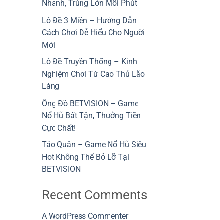
Nhanh, Trúng Lớn Mỗi Phút
Lô Đề 3 Miền – Hướng Dẫn
Cách Chơi Dễ Hiểu Cho Người
Mới
Lô Đề Truyền Thống – Kinh
Nghiệm Chơi Từ Cao Thủ Lão
Làng
Ông Đồ BETVISION – Game
Nổ Hũ Bất Tận, Thưởng Tiền
Cực Chất!
Táo Quân – Game Nổ Hũ Siêu
Hot Không Thể Bỏ Lỡ Tại
BETVISION
Recent Comments
A WordPress Commenter