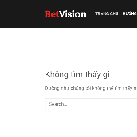
Bỏ
qua
TRANG CHỦ
HƯỚNG
nội
dung
Không tìm thấy gì
Dường như chúng tôi không thể tìm thấy nh