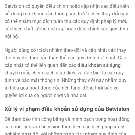
Betvision có quyền điều chỉnh hoặc cập nhật các điều kiện
sử dụng mà không cần thông báo trước. Việc thay đổi này
có thể nhằm mục đích tuân thủ các quy định pháp lý mới,
cải thiện chất lượng dịch vụ, hoặc điều chỉnh các quy định
nội bộ.
Người dùng có trách nhiệm theo dõi và cập nhật các thay
đổi này để đảm bảo tuân thủ các quy định mới nhất. Các
cập nhật có thể liên quan đến các
điều khoản sử dụng
khuyến mãi, chính sách giao dịch, và đặc biệt là các quy
định về bảo mật thông tin. Những thay đổi này nhằm duy
trì hiệu quả hoạt động của nền tảng, đồng thời bảo vệ
quyền lợi của cả người chơi và nhà cái.
Xử lý vi phạm điều khoản sử dụng của Betvision
Để đảm bảo tính công bằng và minh bạch trong hoạt động
cá cược, link vào betvision
thực hiện các biện pháp xử lý
nghiêm ngặt đối với những hành vi vi phạm quy định của