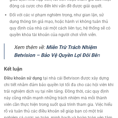
động cá cược cho đến khi vấn đề được giải quyết.
Đối với các vi phạm nghiêm trọng, như gian lận, sử
dụng thông tin giả mạo, hoặc hành vi không tuân thủ
quy định của nhà cái một cách liên tục, hệ thống sẽ có
quyền khóa tài khoản của người chơi vĩnh viễn.
Xem thêm về:
Miễn Trừ Trách Nhiệm
Betvision – Bảo Vệ Quyền Lợi Đôi Bê
n
Kết luận
Điều khoản sử dụng
tại nhà cái Betvison
được xây dựng
chi tiết nhằm đảm bảo quyền lợi tối đa cho các hội viên khi
trải nghiệm dịch vụ tại nền tảng. Đồng thời, các quy định
này cũng nhấn mạnh những trách nhiệm mà mỗi thành
viên cần thực hiện trong suốt quá trình tham gia. Việc hiểu
rõ và tuân thủ các điều khoản sẽ giúp bạn có một trải
nghiệm cá cược an toàn, minh bạch và hoàn toàn yên tâm