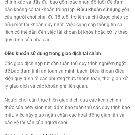
chính xác và đầy đủ, bao gồm xác nhận độ tuổi để đảm
bảo không có tài khoản trùng lặp.
Điều khoản sử dụng
yêu
cầu người chơi phải đủ 18 tuổi trở lên và chỉ được phép sở
hữu một tài khoản duy nhất. Việc cung cấp thông tin sai
lệch có thể dẫn đến việc tài khoản bị khóa hoặc xử lý theo
quy định của nhà cái.
Điều khoản sử dụng trong giao dịch tài chính
Các giao dịch nạp rút cần tuân thủ quy trình nghiêm ngặt
để bảo đảm tính an toàn và minh bạch. Điều khoản điều
kiện quy định rõ các phương thức thanh toán, thời gian xử
lý giao dịch và các khoản phí liên quan.
Người chơi cần thực hiện giao dịch qua các kênh chính
thức của betvision net, đảm bảo tuân thủ các quy trình bảo
mật. Việc này giúp ngăn chặn các hoạt động gian lận và
bảo vệ tài sản của người chơi.