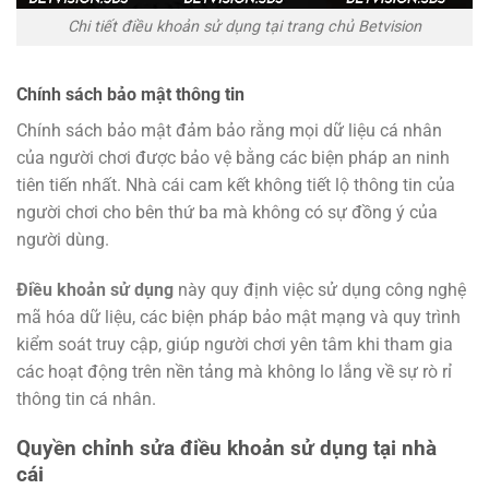
Chi tiết điều khoản sử dụng tại trang chủ Betvision
Chính sách bảo mật thông tin
Chính sách bảo mật đảm bảo rằng mọi dữ liệu cá nhân
của người chơi được bảo vệ bằng các biện pháp an ninh
tiên tiến nhất. Nhà cái cam kết không tiết lộ thông tin của
người chơi cho bên thứ ba mà không có sự đồng ý của
người dùng.
Điều khoản sử dụng
này quy định việc sử dụng công nghệ
mã hóa dữ liệu, các biện pháp bảo mật mạng và quy trình
kiểm soát truy cập, giúp người chơi yên tâm khi tham gia
các hoạt động trên nền tảng mà không lo lắng về sự rò rỉ
thông tin cá nhân.
Quyền chỉnh sửa điều khoản sử dụng tại nhà
cái